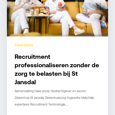
te
belasten
bij
St
Jansdal
Case study
Recruitment
professionaliseren zonder de
zorg te belasten bij St
Jansdal
Samenvatting Case study Opdrachtgever en sector:
Ziekenhuis St Jansdal, Ziekenhuiszorg. Ingezette Matchlab
expertises: Recruitment Technologie,…