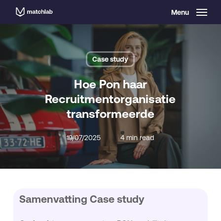
Skip
Menu
to
main
content
Case study
Hoe Pon haar
Recruitmentorganisatie
transformeerde
19/07/2025
4 min read
Samenvatting Case study