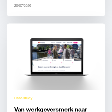
20/07/2026
Van
werkgeversmerk
naar
recruitmentplatform
bij
GGZ
Rivierduinen
Case study
Van werkgeversmerk naar