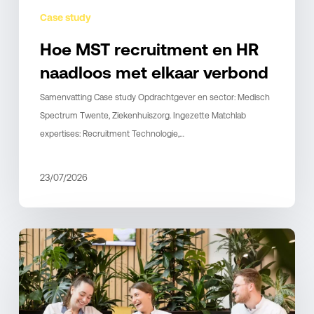
Case study
Hoe MST recruitment en HR
naadloos met elkaar verbond
Samenvatting Case study Opdrachtgever en sector: Medisch
Spectrum Twente, Ziekenhuiszorg. Ingezette Matchlab
expertises: Recruitment Technologie,…
23/07/2026
Recruitment
professionaliseren
zonder
de
zorg