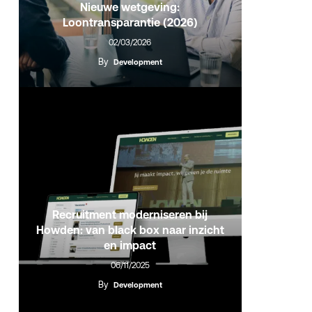
Nieuwe wetgeving:
Loontransparantie (2026)
02/03/2026
By
Development
Recruitment moderniseren bij
Howden: van black box naar inzicht
en impact
06/11/2025
By
Development