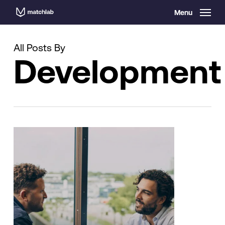
Skip
Menu
to
main
content
All Posts By
Development