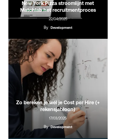
New York Pizza stroomlijnt met
Matchlab het recruitmentproces
22/04/2025
By
Development
Zo bereken je wél je Cost per Hire (+
rekensjabloon)
17/03/2025
By
Development