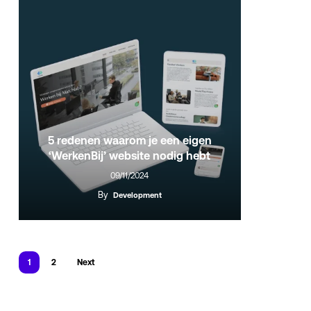
5 redenen waarom je een eigen
‘WerkenBij’ website nodig hebt
09/11/2024
By
Development
1
2
Next