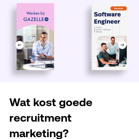
Slide
2
Wat kost goede
of
6
recruitment
marketing?