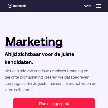
Skip
Menu
to
main
content
Marketing
Altijd zichtbaar voor de juiste
kandidaten.
Met een mix van continue employer branding en
gerichte jobmarketing creëren we datagedreven
campagnes die de juiste mensen raken, activeren en
laten solliciteren.
Plan een gesprek