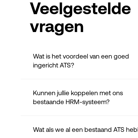
Veelgestelde
vragen
Wat is het voordeel van een goed
ingericht ATS?
Een goed ingericht systeem bespaart
voorkomt fouten en zorgt voor overzi
Kunnen jullie koppelen met ons
stap van het proces. Recruiters kunn
bestaande HRM-systeem?
werken en managers krijgen beter in
resultaten.
Ja. We koppelen met de meeste HR
zoals AFAS, NMBRS, Workday en SAP
Wat als we al een bestaand ATS he
data automatisch door en blijft alles