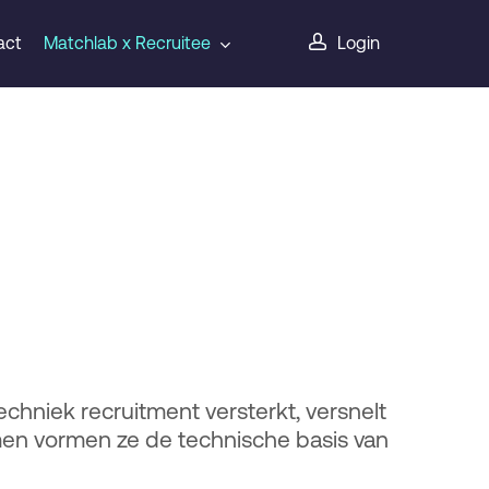
act
Matchlab x Recruitee
Login
chniek recruitment versterkt, versnelt
amen vormen ze de technische basis van