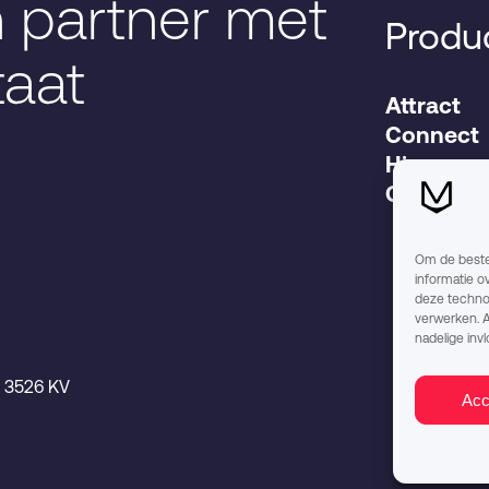
 partner met
Produ
taat
Attract
Connect
Hire
Grow
Om de beste 
informatie o
deze technol
verwerken. A
nadelige inv
) 3526 KV
Acc