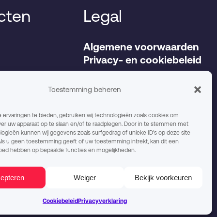
cten
Legal
Algemene voorwaarden
Privacy- en cookiebeleid
Werken bij
Toestemming beheren
ervaringen te bieden, gebruiken wij technologieën zoals cookies om
ver uw apparaat op te slaan en/of te raadplegen. Door in te stemmen met
ogieën kunnen wij gegevens zoals surfgedrag of unieke ID's op deze site
ls u geen toestemming geeft of uw toestemming intrekt, kan dit een
loed hebben op bepaalde functies en mogelijkheden.
linkedin
instagram
email
epteren
Weiger
Bekijk voorkeuren
Cookiebeleid
Privacyverklaring