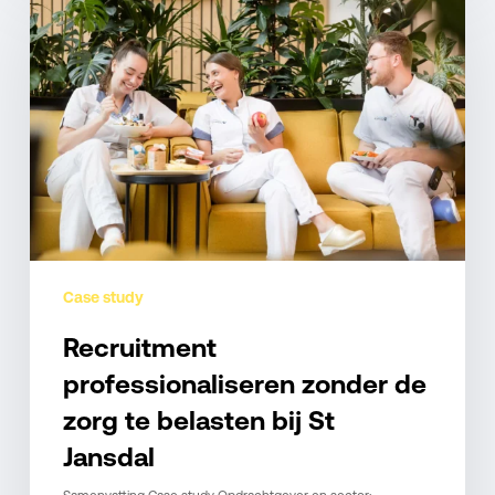
professionaliseren
zonder
de
zorg
te
belasten
bij
St
Jansdal
Case study
Recruitment
professionaliseren zonder de
zorg te belasten bij St
Jansdal