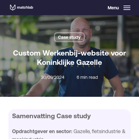
Skip
Menu
to
main
content
Case study
Custom Werkenbij-website voor
Koninklijke Gazelle
30/09/2024
6 min read
Samenvatting Case study
Opdrachtgever en sector:
Gazelle, fietsindustrie &