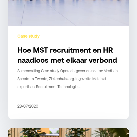
elkaar
verbond
Case study
Hoe MST recruitment en HR
naadloos met elkaar verbond
Samenvatting Case study Opdrachtgever en sector: Medisch
Spectrum Twente, Ziekenhuiszorg. Ingezette Matchlab
expertises: Recruitment Technologie,…
23/07/2026
Recruitment