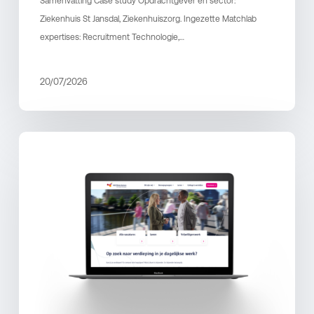
Samenvatting Case study Opdrachtgever en sector:
Ziekenhuis St Jansdal, Ziekenhuiszorg. Ingezette Matchlab
expertises: Recruitment Technologie,…
20/07/2026
Van
werkgeversmerk
naar
recruitmentplatform
bij
GGZ
Rivierduinen