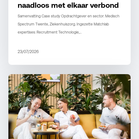
naadloos met elkaar verbond
Samenvatting Case study Opdrachtgever en sector: Medisch
Spectrum Twente, Ziekenhuiszorg. Ingezette Matchlab
expertises: Recruitment Technologie,…
23/07/2026
Recruitment
professionaliseren
zonder
de
zorg
te
belasten
bij