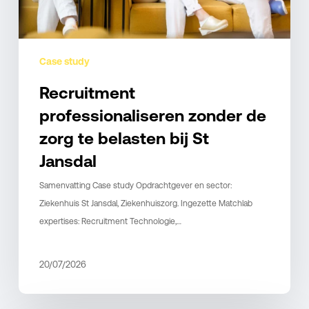
St
Jansdal
Case study
Recruitment
professionaliseren zonder de
zorg te belasten bij St
Jansdal
Samenvatting Case study Opdrachtgever en sector:
Ziekenhuis St Jansdal, Ziekenhuiszorg. Ingezette Matchlab
expertises: Recruitment Technologie,…
20/07/2026