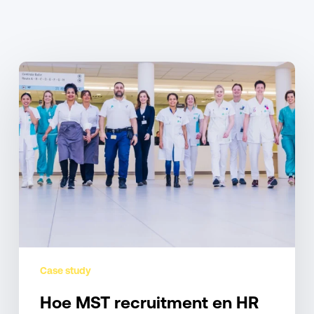
Related Posts
Hoe
MST
recruitment
en
HR
naadloos
met
elkaar
verbond
Case study
Hoe MST recruitment en HR