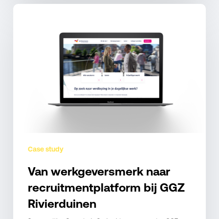
Van
werkgeversmerk
naar
recruitmentplatform
bij
GGZ
Rivierduinen
Case study
Van werkgeversmerk naar
recruitmentplatform bij GGZ
Rivierduinen