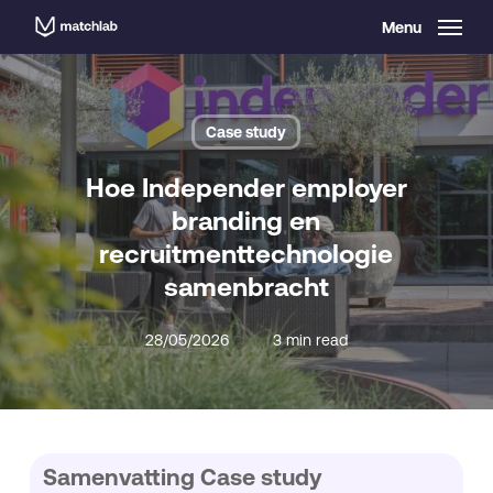
Skip
Menu
to
main
content
Case study
Hoe Independer employer
branding en
recruitmenttechnologie
samenbracht
28/05/2026
3 min read
Samenvatting Case study