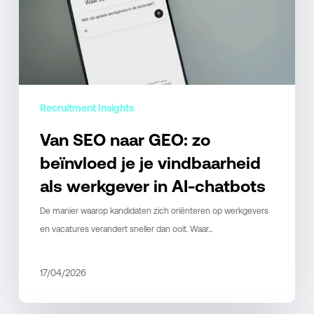
je
je
vindbaarheid
als
werkgever
in
Recruitment Insights
AI-
Van SEO naar GEO: zo
chatbots
beïnvloed je je vindbaarheid
als werkgever in AI-chatbots
De manier waarop kandidaten zich oriënteren op werkgevers
en vacatures verandert sneller dan ooit. Waar…
17/04/2026