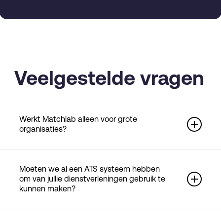
Veelgestelde vragen
Werkt Matchlab alleen voor grote
organisaties?
Nee. We werken voor zowel scale-ups als grote
organisaties. Onze aanpak is schaalbaar en flexibel
Moeten we al een ATS systeem hebben
om van jullie dienstverleningen gebruik te
– of je nu 10 of 10.000 medewerkers hebt.
kunnen maken?
Nee, dat is geen vereiste. Je kunt gebruik maken